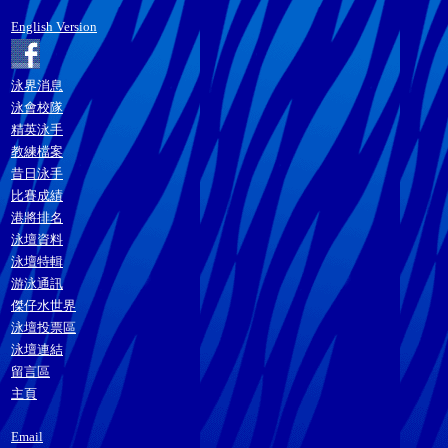
English Version
泳界消息
泳會校隊
精英泳手
教練檔案
昔日泳手
比賽成績
港將排名
泳壇資料
泳壇特輯
游泳通訊
傑仔水世界
泳壇投票區
泳壇連結
留言區
主頁
Email