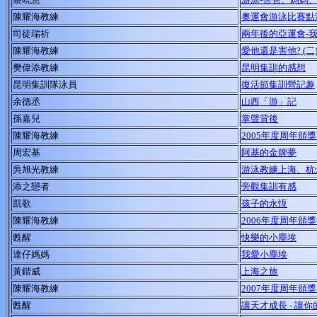
陳耀海
教練
奧運會游泳比賽點
司徒瑞祈
兩年後的亞運會-
陳耀海
教練
愛他還是害他? (二
樊偉添教練
昆明集訓的感想
昆明集訓隊泳員
復活節集訓營記趣
余德丞
山西「游」記
孫嘉兒
掌聲背後
陳耀海
教練
2005年度
周年頒獎
周宏基
阿基的金牌夢
吳旭光教練
游泳教練上海、杭
添之戀者
旁觀集訓有感
凱歌
孩子的永恆
陳耀海
教練
2006年度
周年頒獎
甦醒
快樂的小塵埃
達仔媽媽
我愛小塵埃
黃鍇威
上海之旅
陳耀海
教練
2007年度周年頒
甦醒
讓天才成長 - 讓