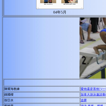
04年5月
陳耀海
教練
愛他還是害他? (一
鍾國樑
加拿大游泳邀請賽
假亞水
追夢
蔡曉慧
游泳
-爸爸、媽媽、